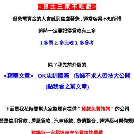
< 貨 比 三 家 不 吃 虧 >
但急需資金的人會感到焦慮著急 , 通常容易不知所措
這時一定要記得貸款有三多
1.多問 2. 多比較 3. 多參考
除了我先前介紹的
<精華文章> OK
忠訓國際 借錢不求人密技大公開
(點我看之前文章)
下面是我花時間幫大家整理有提供
"
貸款免費諮詢 "
的公司
管是
信用貸款 . 房屋貸款 . 汽車貸款 . 負債整合 ,
通通都可幫你規劃
建議每一家都填表去免費諮詢看看